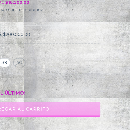
DE
$16.500,00
do con Transferencia
os
$200.000,00
39
40
EL ÚLTIMO!