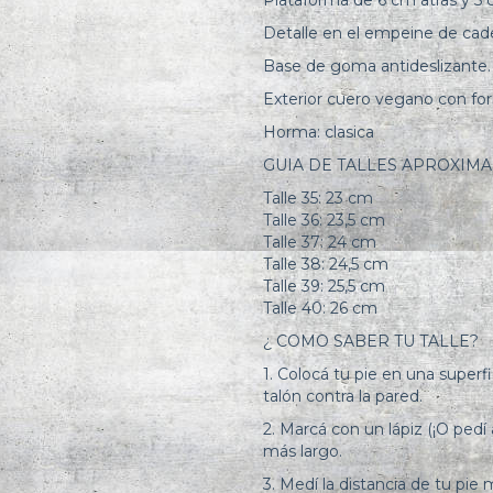
Plataforma de 6 cm atras y 5 
Detalle en el empeine de cade
Base de goma antideslizante.
Exterior cuero vegano con for
Horma: clasica
GUIA DE TALLES APROXIMADA (
Talle 35: 23 cm
Talle 36: 23,5 cm
Talle 37: 24 cm
Talle 38: 24,5 cm
Talle 39: 25,5 cm
Talle 40: 26 cm
¿ COMO SABER TU TALLE?
1. Colocá tu pie en una superf
talón contra la pared.
2. Marcá con un lápiz (¡O pedí
más largo.
3. Medí la distancia de tu pie