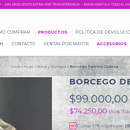
! -- 25% DESCUENTO EXTRA POR TRANSFERENCIA -- ENVIO GRATIS A TODO EL PAI
MO COMPRAR
PRODUCTOS
POLITICA DE DEVOLUCI
AM
CONTACTO
VENTAS POR MAYOR
ACCESORIOS
Inicio
>
Mujer
>
Botas y Borcegos
>
Borcego Detroit Cadena
BORCEGO D
$99.000,0
$74.250,00
CON
TR
Cuotas SIN interés con
D