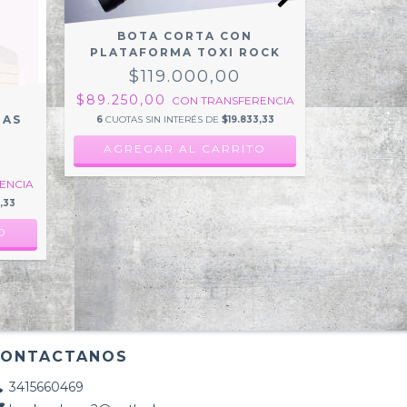
BOTA CORTA CON
PLATAFORMA TOXI ROCK
$119.000,00
$89.250,00
CON
TRANSFERENCIA
BOTA B
NAS
6
CUOTAS SIN INTERÉS DE
$19.833,33
$1
AGREGAR AL CARRITO
$10
T
ENCIA
6
CUOTAS 
,33
AGRE
O
CONTACTANOS
3415660469