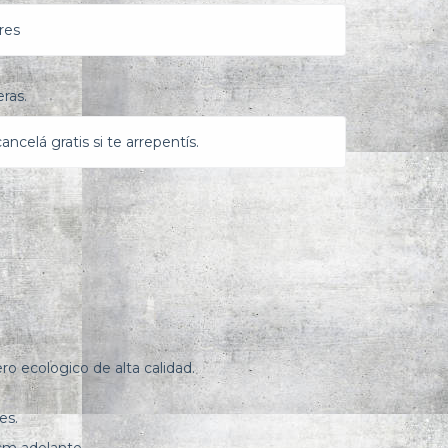
res
ras.
ncelá gratis si te arrepentís.
o ecologico de alta calidad.
es.