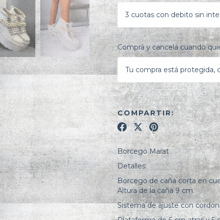
3 cuotas con debito sin inte
Comprá y cancelá cuando quie
Tu compra está protegida, ca
COMPARTIR:
Borcego Marat
Detalles:
Borcego de caña corta en cuer
Altura de la caña 9 cm.
Sistema de ajuste con cordon