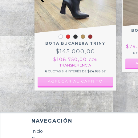
NK PLATA
BO
,00
BOTA BUCANERA TRINY
ANSFERENCIA
$79
$145.000,00
$17.666,67
6
C
$108.750,00
CON
RRITO
TRANSFERENCIA
6
CUOTAS SIN INTERÉS DE
$24.166,67
AGREGAR AL CARRITO
NAVEGACIÓN
Inicio