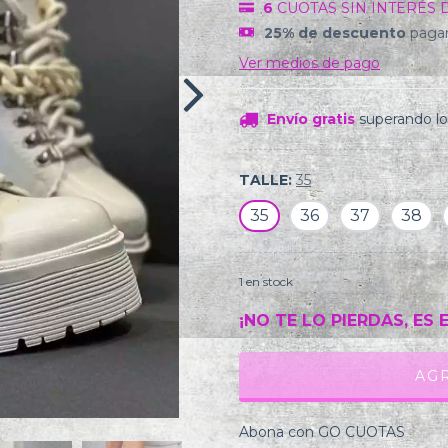
6
CUOTAS SIN INTERÉS 
25% de descuento
pagan
Ver medios de pago
Envío gratis
superando l
TALLE:
35
35
36
37
38
1
en stock
¡NO TE LO PIERDAS, ES 
Abona con GO CUOTAS