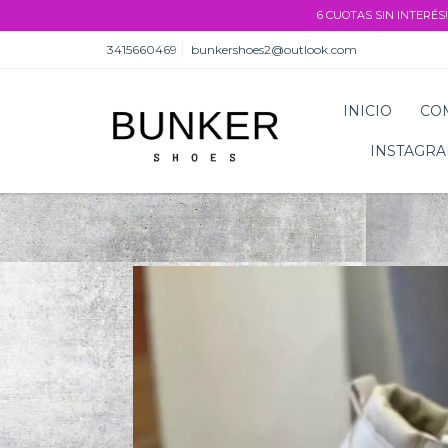
6 CUOTAS SIN INTERÉS!
3415660469
bunkershoes2@outlook.com
INICIO
CO
INSTAGR