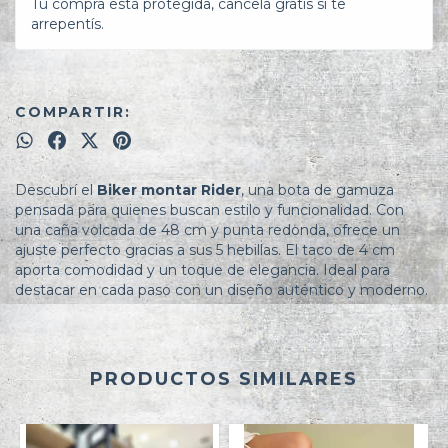
Tu compra está protegida, cancelá gratis si te
arrepentís.
COMPARTIR:
Descubrí el
Biker montar Rider
, una bota de gamuza
pensada para quienes buscan estilo y funcionalidad. Con
una caña volcada de 48 cm y punta redonda, ofrece un
ajuste perfecto gracias a sus 5 hebillas. El taco de 4 cm
aporta comodidad y un toque de elegancia. Ideal para
destacar en cada paso con un diseño auténtico y moderno.
PRODUCTOS SIMILARES