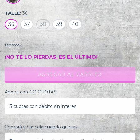
TALLE:
36
36
37
38
39
40
1
en stock
¡NO TE LO PIERDAS, ES EL ÚLTIMO!
Abona con GO CUOTAS
3 cuotas con debito sin interes
Comprá y cancelá cuando quieras.