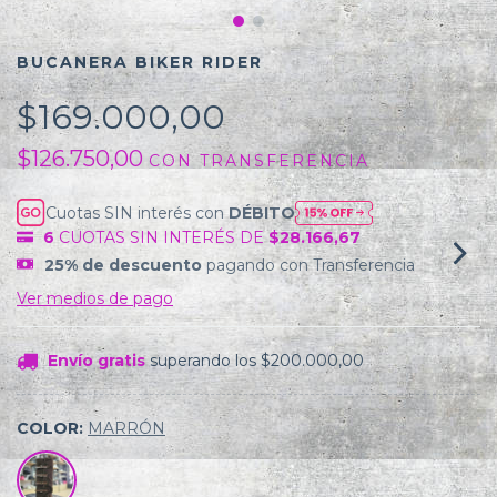
BUCANERA BIKER RIDER
$169.000,00
$126.750,00
CON
TRANSFERENCIA
Cuotas SIN interés con
DÉBITO
6
CUOTAS SIN INTERÉS DE
$28.166,67
25% de descuento
pagando con Transferencia
Ver medios de pago
Envío gratis
superando los
$200.000,00
COLOR:
MARRÓN