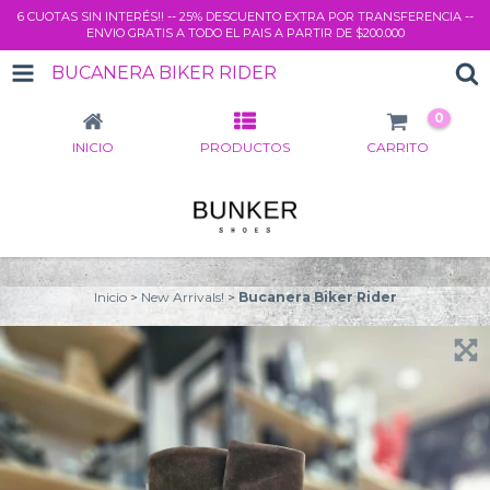
6 CUOTAS SIN INTERÉS!! -- 25% DESCUENTO EXTRA POR TRANSFERENCIA --
ENVIO GRATIS A TODO EL PAIS A PARTIR DE $200.000
BUCANERA BIKER RIDER
0
INICIO
PRODUCTOS
CARRITO
Inicio
>
New Arrivals!
>
Bucanera Biker Rider