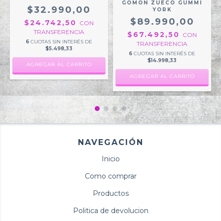
GOMON ZUECO GUMMI
$32.990,00
YORK
$89.990,00
$24.742,50
CON
TRANSFERENCIA
$67.492,50
CON
6
CUOTAS SIN INTERÉS DE
TRANSFERENCIA
$5.498,33
6
CUOTAS SIN INTERÉS DE
$14.998,33
AGREGAR AL CARRITO
AGREGAR AL CARRITO
NAVEGACIÓN
Inicio
Como comprar
Productos
Politica de devolucion