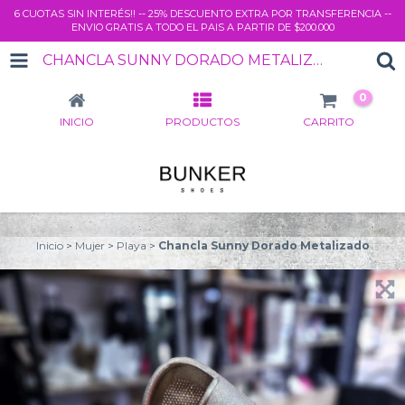
6 CUOTAS SIN INTERÉS!! -- 25% DESCUENTO EXTRA POR TRANSFERENCIA --
ENVIO GRATIS A TODO EL PAIS A PARTIR DE $200.000
CHANCLA SUNNY DORADO METALIZADO
0
INICIO
PRODUCTOS
CARRITO
Inicio
>
Mujer
>
Playa
>
Chancla Sunny Dorado Metalizado