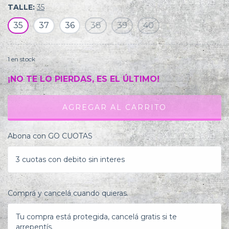
TALLE:
35
35
37
36
38
39
40
1
en stock
¡NO TE LO PIERDAS, ES EL ÚLTIMO!
Abona con GO CUOTAS
3 cuotas con debito sin interes
Comprá y cancelá cuando quieras.
Tu compra está protegida, cancelá gratis si te
arrepentís.