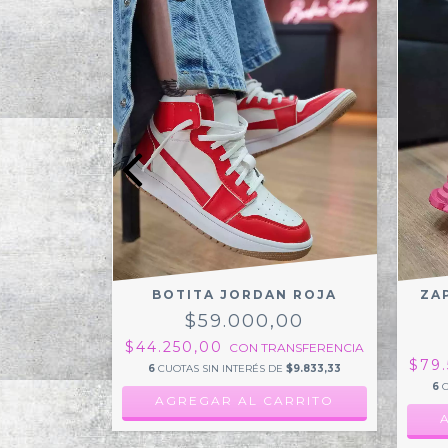
N DOBLE
BOTITA JORDAN ROJA
ZA
GRA
$59.000,00
00
$44.250,00
CON
TRANSFERENCIA
$79
NSFERENCIA
6
CUOTAS SIN INTERÉS DE
$9.833,33
E
$9.833,33
6
C
AGREGAR AL CARRITO
RRITO