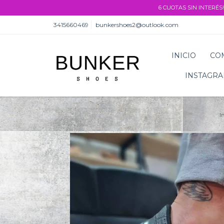
6 CUOTAS SIN INTERÉS!
3415660469
bunkershoes2@outlook.com
INICIO
CO
INSTAGR
I