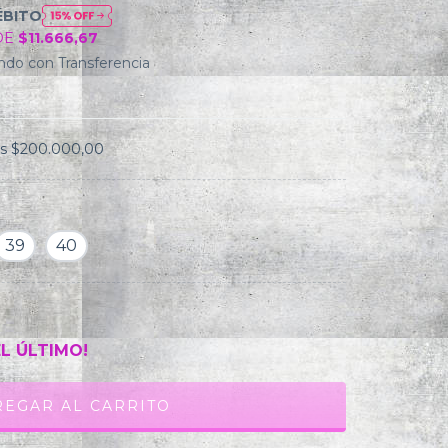
ÉBITO
DE
$11.666,67
do con Transferencia
os
$200.000,00
39
40
EL ÚLTIMO!