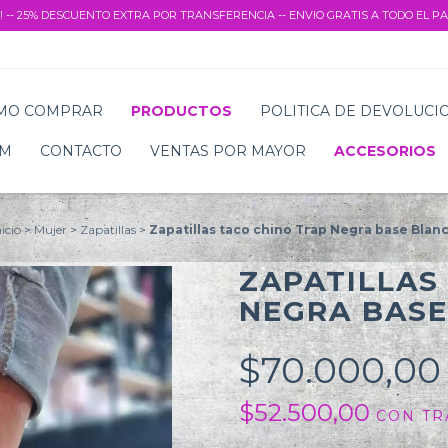
! -- 25% DESCUENTO EXTRA POR TRANSFERENCIA -- ENVIO GRATIS A TODO EL PAI
MO COMPRAR
PRODUCTOS
POLITICA DE DEVOLUCI
AM
CONTACTO
VENTAS POR MAYOR
ACCESORIOS
nicio
>
Mujer
>
Zapatillas
>
Zapatillas taco chino Trap Negra base Blan
ZAPATILLAS
NEGRA BASE
$70.000,0
$52.500,00
CON
TR