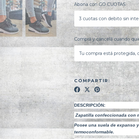
Abona con GO CUOTAS
3 cuotas con debito sin inte
Comprá y cancelá cuando quie
Tu compra está protegida, ca
COMPARTIR:
DESCRIPCIÓN:
Zapatilla confeccionada con 
Posee una suela de expanso y
termoconformable.