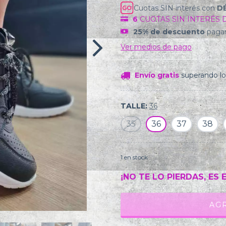
Cuotas SIN interés con
D
6
CUOTAS SIN INTERÉS 
25% de descuento
pagan
Ver medios de pago
Envío gratis
superando l
TALLE:
36
35
36
37
38
1
en stock
¡NO TE LO PIERDAS, ES 