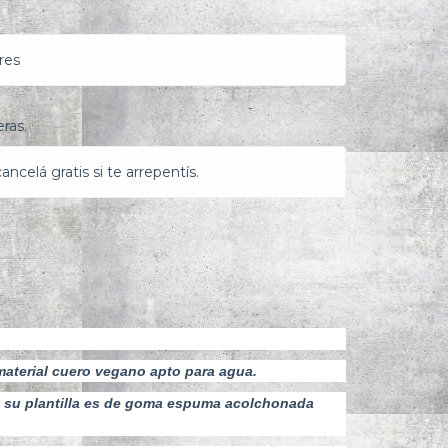
res
ras.
ncelá gratis si te arrepentís.
material cuero vegano apto para agua.
 su plantilla es de goma espuma acolchonada