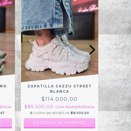
INO
ZAPATILLA CAZZU STREET
ZAPATI
BLANCA
$114.000,00
$1
$85.500,00
$79.500
ENCIA
CON
TRANSFERENCIA
,67
6
CUOTAS SIN INTERÉS DE
$19.000,00
6
CUOTAS 
O
AGREGAR AL CARRITO
AGRE