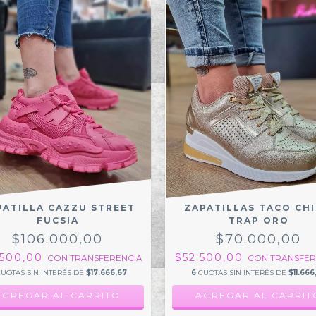
PATILLA CAZZU STREET
ZAPATILLAS TACO CH
FUCSIA
TRAP ORO
$106.000,00
$70.000,00
.500,00
$52.500,00
CON
TRANSFERENCIA
CON
TRANSFER
UOTAS SIN INTERÉS DE
$17.666,67
6
CUOTAS SIN INTERÉS DE
$11.666
AGREGAR AL CARRITO
AGREGAR AL CARRIT