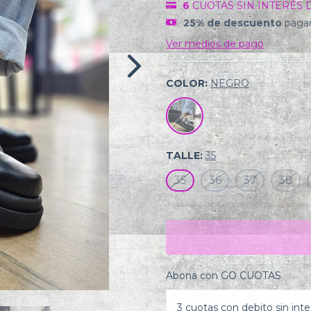
6
CUOTAS SIN INTERÉS 
25% de descuento
pagan
Ver medios de pago
COLOR:
NEGRO
TALLE:
35
35
36
37
38
Abona con GO CUOTAS
3 cuotas con debito sin inte