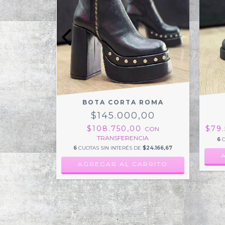
BOTA CORTA ROMA
GUMMI
$145.000,00
$108.750,00
$79
CON
00
TRANSFERENCIA
6
C
NSFERENCIA
6
CUOTAS SIN INTERÉS DE
$24.166,67
E
$8.333,33
AGREGAR AL CARRITO
RRITO