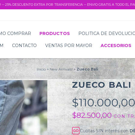
! -- 25% DESCUENTO EXTRA POR TRANSFERENCIA -- ENVIO GRATIS A TODO EL PAI
MO COMPRAR
PRODUCTOS
POLITICA DE DEVOLUCI
AM
CONTACTO
VENTAS POR MAYOR
ACCESORIOS
Inicio
>
New Arrivals!
>
Zueco Bali
ZUECO BALI
$110.000,0
$82.500,00
CON
TR
Cuotas SIN interés con
D