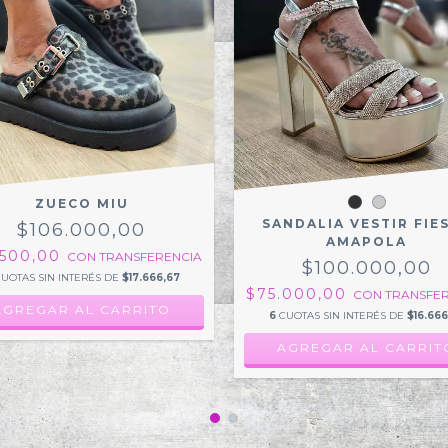
ZUECO MIU
SANDALIA VESTIR FIE
$106.000,00
AMAPOLA
.500,00
CON
TRANSFERENCIA
$100.000,00
UOTAS SIN INTERÉS DE
$17.666,67
$75.000,00
CON
TRANSFER
AGREGAR AL CARRITO
6
CUOTAS SIN INTERÉS DE
$16.666
AGREGAR AL CARRIT