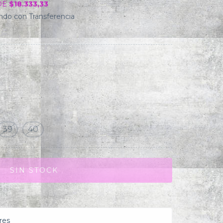
DE
$18.333,33
do con Transferencia
39
40
res