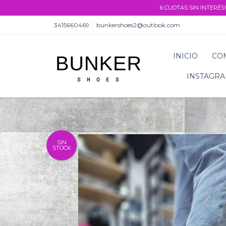
6 CUOTAS SIN INTERÉS!
3415660469
bunkershoes2@outlook.com
INICIO
CO
INSTAGR
SIN
STOCK