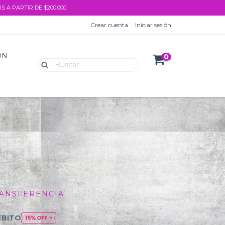
S A PARTIR DE $200.000
Crear cuenta
Iniciar sesión
ON
0
0
ANSFERENCIA
ÉBITO