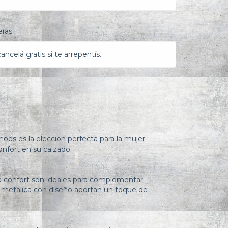
ras.
ncelá gratis si te arrepentís.
oes es la elección perfecta para la mujer
nfort en su calzado.
a confort son ideales para complementar
a metalica con diseño aportan un toque de