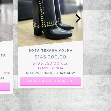
BOTA TEXANA VOLKA
STA
$145.000,00
ZUECO
$108.750,00
CON
$
TRANSFERENCIA
$37.500
ENCIA
6
CUOTAS SIN INTERÉS DE
$24.166,67
6
CUOTAS 
,67
AGREGAR AL CARRITO
AGRE
O