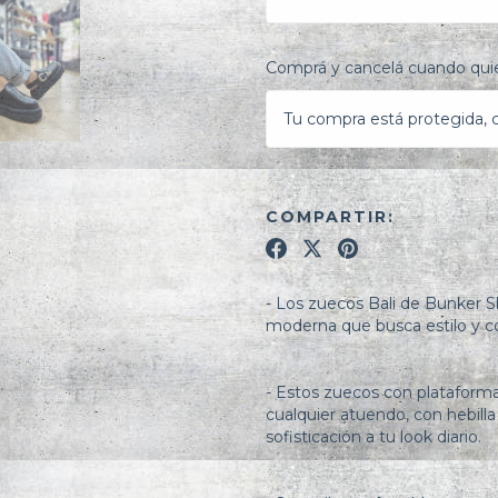
Comprá y cancelá cuando quie
Tu compra está protegida, ca
COMPARTIR:
- Los zuecos Bali de Bunker Sh
moderna que busca estilo y co
- Estos zuecos con plataform
cualquier atuendo, con hebill
sofisticación a tu look diario.