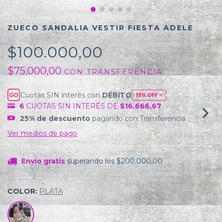
ZUECO SANDALIA VESTIR FIESTA ADELE
$100.000,00
$75.000,00
CON
TRANSFERENCIA
Cuotas SIN interés con
DÉBITO
6
CUOTAS SIN INTERÉS DE
$16.666,67
25% de descuento
pagando con Transferencia
Ver medios de pago
Envío gratis
superando los
$200.000,00
COLOR:
PLATA