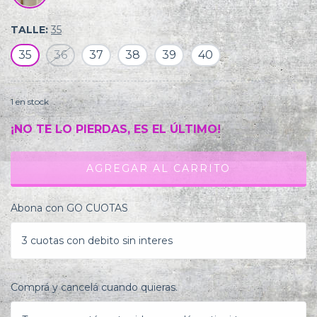
TALLE:
35
35
36
37
38
39
40
1
en stock
¡NO TE LO PIERDAS, ES EL ÚLTIMO!
Abona con GO CUOTAS
3 cuotas con debito sin interes
Comprá y cancelá cuando quieras.