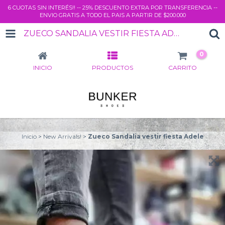
6 CUOTAS SIN INTERÉS!! -- 25% DESCUENTO EXTRA POR TRANSFERENCIA --
ENVIO GRATIS A TODO EL PAIS A PARTIR DE $200.000
ZUECO SANDALIA VESTIR FIESTA ADELE
0
INICIO
PRODUCTOS
CARRITO
Inicio
>
New Arrivals!
>
Zueco Sandalia vestir fiesta Adele