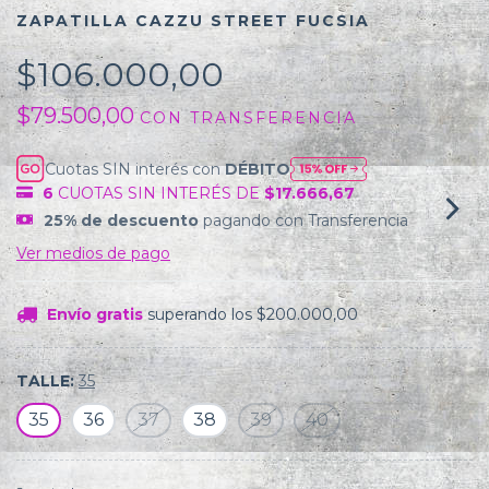
ZAPATILLA CAZZU STREET FUCSIA
$106.000,00
$79.500,00
CON
TRANSFERENCIA
Cuotas SIN interés con
DÉBITO
6
CUOTAS SIN INTERÉS DE
$17.666,67
25% de descuento
pagando con Transferencia
Ver medios de pago
Envío gratis
superando los
$200.000,00
TALLE:
35
35
36
37
38
39
40