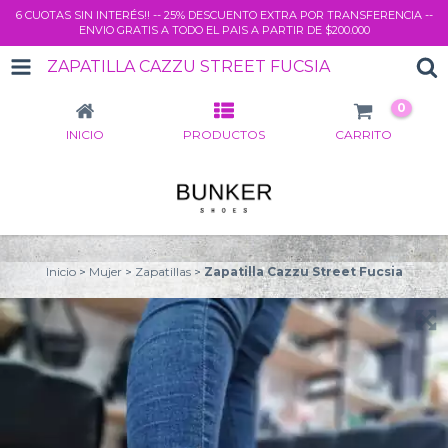
6 CUOTAS SIN INTERÉS!! -- 25% DESCUENTO EXTRA POR TRANSFERENCIA --
ENVIO GRATIS A TODO EL PAIS A PARTIR DE $200.000
ZAPATILLA CAZZU STREET FUCSIA
0
INICIO
PRODUCTOS
CARRITO
Inicio
>
Mujer
>
Zapatillas
>
Zapatilla Cazzu Street Fucsia