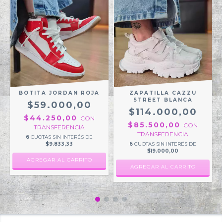
O
BOTITA JORDAN ROJA
ZAPATILLA CAZZU
STREET BLANCA
$59.000,00
$114.000,00
$44.250,00
CON
$85.500,00
CON
TRANSFERENCIA
TRANSFERENCIA
6
CUOTAS SIN INTERÉS DE
$9.833,33
6
CUOTAS SIN INTERÉS DE
$19.000,00
AGREGAR AL CARRITO
AGREGAR AL CARRITO